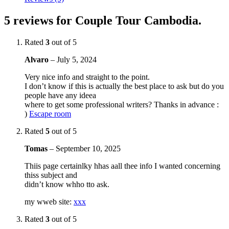
5 reviews for
Couple Tour Cambodia.
Rated
3
out of 5
Alvaro
–
July 5, 2024
Very nice info and straight to the point.
I don’t know if this is actually the best place to ask but do you
people have any ideea
where to get some professional writers? Thanks in advance :
)
Escape room
Rated
5
out of 5
Tomas
–
September 10, 2025
Thiis page certainlky hhas aall thee info I wanted concerning
thiss subject and
didn’t know whho tto ask.
my wweb site:
xxx
Rated
3
out of 5