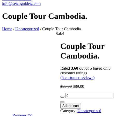
info@setcoguidetz.com
Couple Tour Cambodia.
Home
/
Uncategorized
/ Couple Tour Cambodia.
Sale!
Couple Tour
Cambodia.
Rated
3.60
out of 5 based on
5
customer ratings
(
5
customer reviews)
$
99.00
$
89.00
Couple
Tour
Cambodia.
Add to cart
quantity
Category:
Uncategorized
Reviews (5)